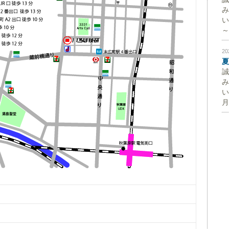
み
い
～
2
夏
誠
み
い
月