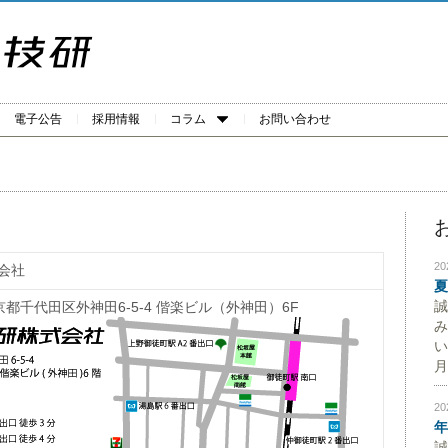
電子公告
採用情報
コラム
お問い合わせ
2
会社
夏
誠
 東京都千代田区外神田6-5-4 偕楽ビル（外神田）6F
み
い
月
2
年
誠